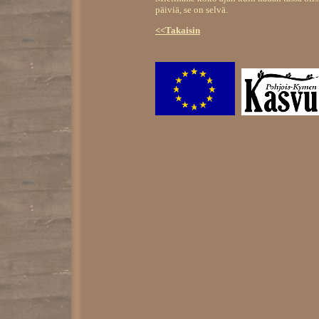
päiviä, se on selvä.
<<Takaisin