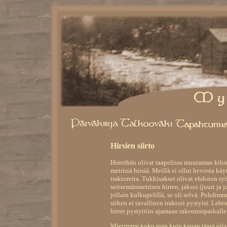
Hirsien siirto
Hirrethän olivat taapelissa muutaman kilo
metrisiä hirsiä. Meillä ei ollut hevosta kä
traktoreita. Tukkisakset olivat ehdoton työ
seitsemänmetrisen hirren, jaksoi (juuri ja j
jollain kulkupelillä, se oli selvä. Pohdimm
siihen ei tavallinen traktori pystyisi. Leht
hirret pystyttiin ajamaan rakennuspaikalle
Mietimme koko ajan kuin kauan tässä olis